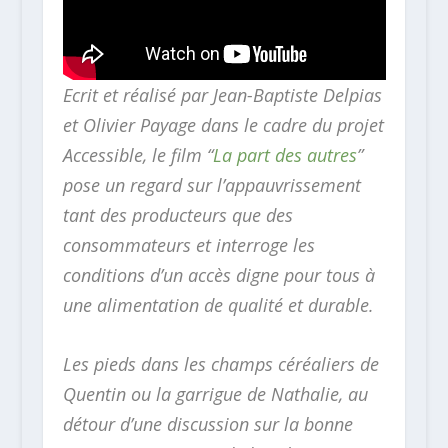
Ecrit et réalisé par Jean-Baptiste Delpias
et Olivier Payage dans le cadre du projet
Accessible, le film “
La part des autres
”
pose un regard sur l’appauvrissement
tant des producteurs que des
consommateurs et interroge les
conditions d’un accès digne pour tous à
une alimentation de qualité et durable.
Les pieds dans les champs céréaliers de
Quentin ou la garrigue de Nathalie, au
détour d’une discussion sur la bonne