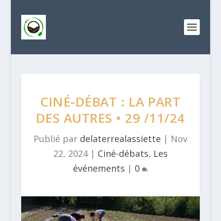
CINÉ-DÉBAT : LA PART
DES AUTRES • 29 /11/24
Publié par
delaterrealassiette
|
Nov
22, 2024
|
Ciné-débats
,
Les
événements
|
0