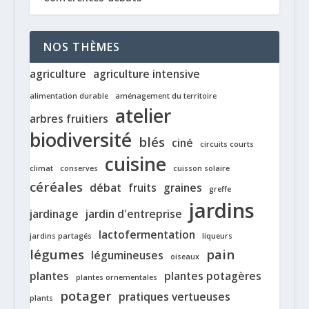
NOS THÈMES
agriculture
agriculture intensive
alimentation durable
aménagement du territoire
atelier
arbres fruitiers
biodiversité
blés
ciné
circuits courts
cuisine
climat
conserves
cuisson solaire
céréales
débat
fruits
graines
greffe
jardins
jardinage
jardin d'entreprise
lactofermentation
jardins partagés
liqueurs
légumes
pain
légumineuses
oiseaux
plantes
plantes potagères
plantes ornementales
potager
pratiques vertueuses
plants