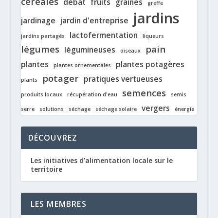
céréales
débat
fruits
graines
greffe
jardins
jardinage
jardin d'entreprise
lactofermentation
jardins partagés
liqueurs
légumes
pain
légumineuses
oiseaux
plantes
plantes potagères
plantes ornementales
potager
pratiques vertueuses
plants
semences
produits locaux
récupération d'eau
semis
vergers
serre
solutions
séchage
séchage solaire
énergie
DÉCOUVREZ
Les initiatives d’alimentation locale sur le
territoire
LES MEMBRES