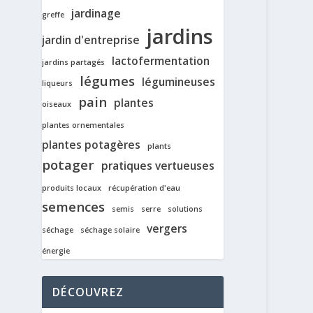
jardinage
greffe
jardins
jardin d'entreprise
lactofermentation
jardins partagés
légumes
légumineuses
liqueurs
pain
plantes
oiseaux
plantes ornementales
plantes potagères
plants
potager
pratiques vertueuses
produits locaux
récupération d'eau
semences
semis
serre
solutions
vergers
séchage
séchage solaire
énergie
DÉCOUVREZ