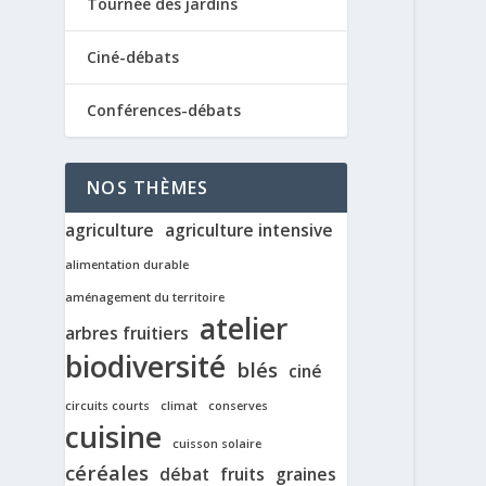
Tournée des jardins
Ciné-débats
Conférences-débats
NOS THÈMES
agriculture
agriculture intensive
alimentation durable
aménagement du territoire
atelier
arbres fruitiers
biodiversité
blés
ciné
circuits courts
climat
conserves
cuisine
cuisson solaire
céréales
débat
fruits
graines