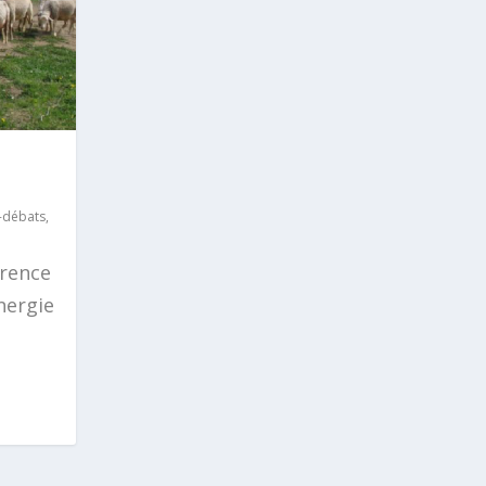
-débats
,
érence
nergie