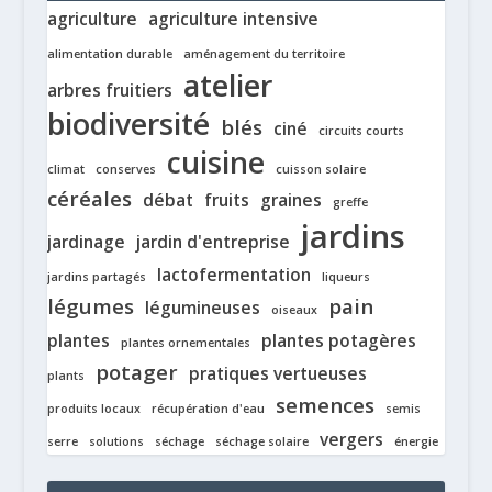
agriculture
agriculture intensive
alimentation durable
aménagement du territoire
atelier
arbres fruitiers
biodiversité
blés
ciné
circuits courts
cuisine
climat
conserves
cuisson solaire
céréales
débat
fruits
graines
greffe
jardins
jardinage
jardin d'entreprise
lactofermentation
jardins partagés
liqueurs
légumes
pain
légumineuses
oiseaux
plantes
plantes potagères
plantes ornementales
potager
pratiques vertueuses
plants
semences
produits locaux
récupération d'eau
semis
vergers
serre
solutions
séchage
séchage solaire
énergie