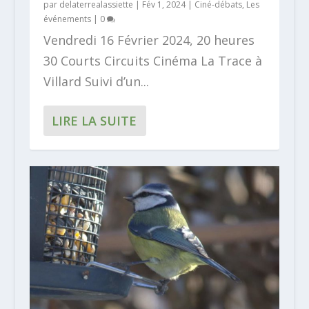
par
delaterrealassiette
|
Fév 1, 2024
|
Ciné-débats
,
Les
événements
|
0
Vendredi 16 Février 2024, 20 heures
30 Courts Circuits Cinéma La Trace à
Villard Suivi d’un...
LIRE LA SUITE