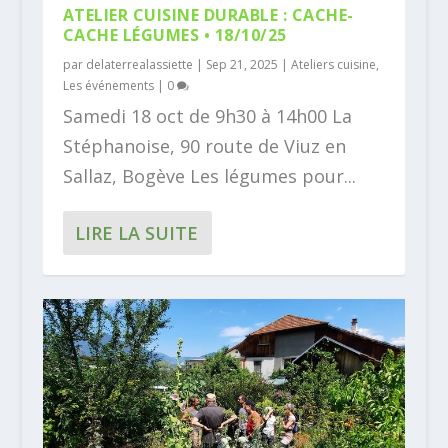
ATELIER CUISINE DURABLE : CACHE-
CACHE LÉGUMES • 18/10/25
par
delaterrealassiette
|
Sep 21, 2025
|
Ateliers cuisine
,
Les événements
|
0
Samedi 18 oct de 9h30 à 14h00 La
Stéphanoise, 90 route de Viuz en
Sallaz, Bogève Les légumes pour...
LIRE LA SUITE