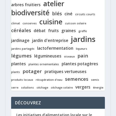
atelier
arbres fruitiers
biodiversité
blés
ciné
circuits courts
cuisine
climat
conserves
cuisson solaire
céréales
débat
fruits
graines
greffe
jardins
jardinage
jardin d'entreprise
lactofermentation
jardins partagés
liqueurs
légumes
pain
légumineuses
oiseaux
plantes
plantes potagères
plantes ornementales
potager
pratiques vertueuses
plants
semences
produits locaux
récupération d'eau
semis
vergers
serre
solutions
séchage
séchage solaire
énergie
DÉCOUVREZ
Les initiatives d’alimentation locale sur le