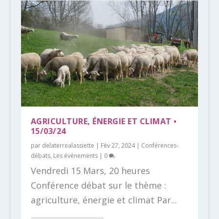
AGRICULTURE, ÉNERGIE ET CLIMAT •
15/03/24
par
delaterrealassiette
|
Fév 27, 2024
|
Conférences-
débats
,
Les événements
|
0
Vendredi 15 Mars, 20 heures
Conférence débat sur le thème :
agriculture, énergie et climat Par...