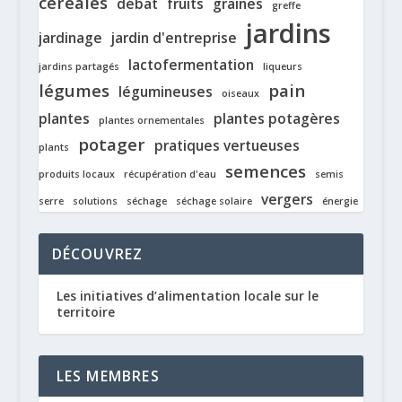
céréales
débat
fruits
graines
greffe
jardins
jardinage
jardin d'entreprise
lactofermentation
jardins partagés
liqueurs
légumes
pain
légumineuses
oiseaux
plantes
plantes potagères
plantes ornementales
potager
pratiques vertueuses
plants
semences
produits locaux
récupération d'eau
semis
vergers
serre
solutions
séchage
séchage solaire
énergie
DÉCOUVREZ
Les initiatives d’alimentation locale sur le
territoire
LES MEMBRES