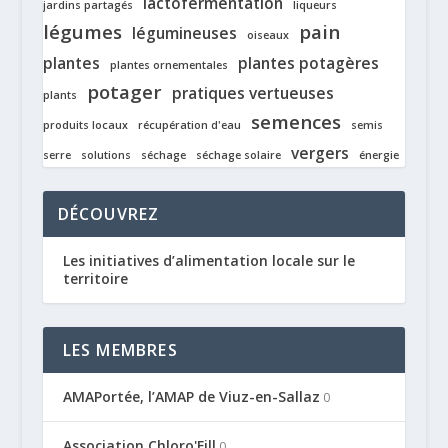
lactofermentation
jardins partagés
liqueurs
légumes
pain
légumineuses
oiseaux
plantes
plantes potagères
plantes ornementales
potager
pratiques vertueuses
plants
semences
produits locaux
récupération d'eau
semis
vergers
serre
solutions
séchage
séchage solaire
énergie
DÉCOUVREZ
Les initiatives d’alimentation locale sur le
territoire
LES MEMBRES
AMAPortée, l’AMAP de Viuz-en-Sallaz
0
Association Chloro'Fill
0